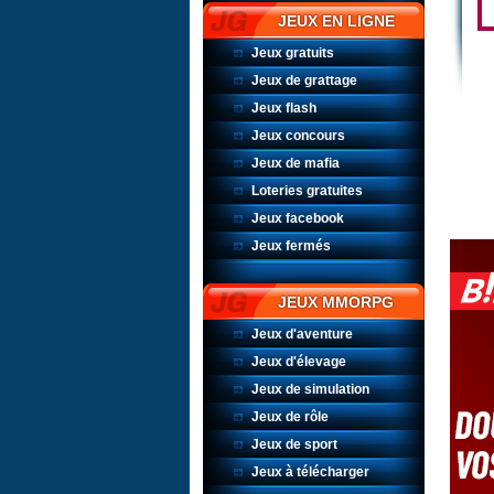
JEUX EN LIGNE
Jeux gratuits
Jeux de grattage
Jeux flash
Jeux concours
Jeux de mafia
Loteries gratuites
Jeux facebook
Jeux fermés
JEUX MMORPG
Jeux d'aventure
Jeux d'élevage
Jeux de simulation
Jeux de rôle
Jeux de sport
Jeux à télécharger