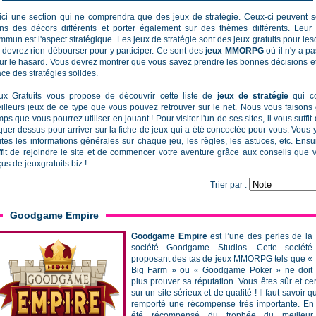
ici une section qui ne comprendra que des jeux de stratégie. Ceux-ci peuvent s
ns des décors différents et porter également sur des thèmes différents. Leur 
mmun est l'aspect stratégique. Les jeux de stratégie sont des jeux gratuits pour le
 devrez rien débourser pour y participer. Ce sont des
jeux MMORPG
où il n'y a p
ur le hasard. Vous devrez montrer que vous savez prendre les bonnes décisions et
ace des stratégies solides.
ux Gratuits vous propose de découvrir cette liste de
jeux de stratégie
qui co
illeurs jeux de ce type que vous pouvez retrouver sur le net. Nous vous faisons
mps que vous pourrez utiliser en jouant ! Pour visiter l'un de ses sites, il vous suffit
iquer dessus pour arriver sur la fiche de jeux qui a été concoctée pour vous. Vous 
utes les informations générales sur chaque jeu, les règles, les astuces, etc. Ensui
ffit de rejoindre le site et de commencer votre aventure grâce aux conseils que 
çus de jeuxgratuits.biz !
Trier par :
Goodgame Empire
Goodgame Empire
est l’une des perles de la
société Goodgame Studios. Cette société
proposant des tas de jeux MMORPG tels que «
Big Farm » ou « Goodgame Poker » ne doit
plus prouver sa réputation. Vous êtes sûr et cer
sur un site sérieux et de qualité ! Il faut savoir 
remporté une récompense très importante. En 
été récompensé du trophée du meille