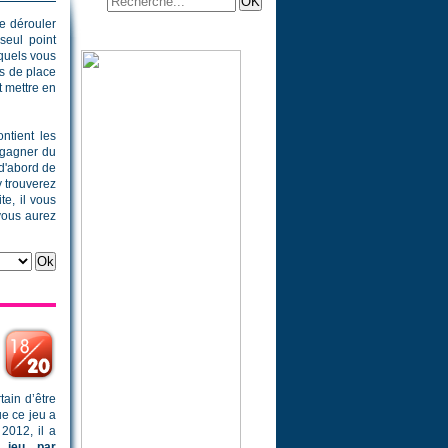
e dérouler
seul point
squels vous
as de place
 mettre en
ntient les
 gagner du
 d'abord de
y trouverez
te, il vous
vous aurez
tain d’être
que ce jeu a
2012, il a
ur
jeu par